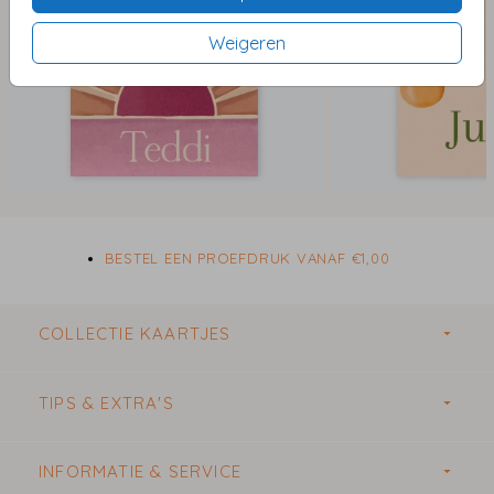
Weigeren
BESTEL EEN PROEFDRUK VANAF €1,00
COLLECTIE KAARTJES
TIPS & EXTRA'S
INFORMATIE & SERVICE