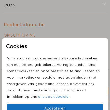
Prijzen
Productinformatie
OMSCHRIJVING
Dubbel Raambord Madeliefjes 40x60 cm.
Cookies
COLLECTIE
Wij gebruiken cookies en vergelijkbare technieken
Geboortebord Dubbel
om een betere gebruikerservaring te bieden, ons
websiteverkeer en onze prestaties te analyseren en
ONTDEK MEER MOOIE ONTWERPEN
voor marketing- en sociale mediadoeleinden (het
weergeven van gepersonaliseerde advertenties).
Dubbel Raambord
Dubbel 
Je kunt jouw toestemming altijd wijzigen of
intrekken op ons
ons cookiebeleid
.
Accepteren