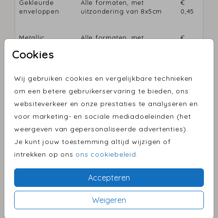
Gekleurde
Alle formaten, met
€
enveloppen
uitzondering van 8x5cm
0,45
Metallic
Alle formaten, met
€
enveloppen
uitzondering van 8x5cm
0,60
Cookies
Gouden inlay
Alleen voor 13x13cm en
€
Wij gebruiken cookies en vergelijkbare technieken
enveloppen
12x18cm kaarten
0,75
om een betere gebruikerservaring te bieden, ons
websiteverkeer en onze prestaties te analyseren en
voor marketing- en sociale mediadoeleinden (het
weergeven van gepersonaliseerde advertenties).
BESTEL ENVELOPPEN
Je kunt jouw toestemming altijd wijzigen of
intrekken op ons
ons cookiebeleid
.
SLUITZEGELS
Accepteren
Sluitzegels kosten € 6,50 per vel à 25 stuks. Bij elk
kaartje is het mogelijk om een bijpassende sluitzegel
Weigeren
te ontwerpen.