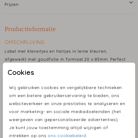
Prijzen
Productinformatie
OMSCHRIJVING
Label met klavertjes en hartjes in lente kleuren,
afgewerkt met goudfolie in formaat 20 x 85mm. Perfect
voor op doopsuiker, geboortebedankjes en traktaties.
Cookies
Toon meer
Maak de geboorteaankondiging helemaal compleet
Wij gebruiken cookies en vergelijkbare technieken
met deze labels die passen bij het geboortekaartje.
om een betere gebruikerservaring te bieden, ons
COLLECTIE
Deze labels maken jouw doopsuiker, bedankjes of
websiteverkeer en onze prestaties te analyseren en
traktatie extra bijzonder.
Label
voor marketing- en sociale mediadoeleinden (het
weergeven van gepersonaliseerde advertenties).
Voor elk geboortekaartje kan er een bijpassende label
ONTDEK MEER MOOIE ONTWERPEN
Je kunt jouw toestemming altijd wijzigen of
ontworpen worden, zodat alles één geheel vormt.
intrekken op ons
ons cookiebeleid
.
Label
La