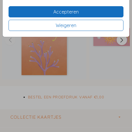
De labels worden gedrukt op glad stevig karton en
Accepteren
kunnen naar wens worden afgewerkt met
foliedruk
of
hoogglans
. Het labeltje heeft een afmeting van 20 x
Weigeren
85mm en worden per 16 stuks gedrukt. Elk label heeft
een vooraf gestanst gaatje, zodat deze met een koord
of lintje bevestigd kunnen worden.
Via de handige editor kun je de stickers naar wens
personaliseren.
Ben je op zoek naar bijpassende stickers voor
doopsuiker of traktaties? Neem dan
hier
een kijkje voor
BESTEL EEN PROEFDRUK VANAF €1,00
de mogelijkheden.
COLLECTIE KAARTJES