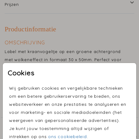
Prijzen
Productinformatie
OMSCHRIJVING
Label met kraanvogeltje op een groene achtergrond
met wolkeneffect in formaat 30 x 50mm. Perfect voor
op doopsuiker, geboortebedankjes en traktaties.
Cookies
Toon meer
Maak de geboorteaankondiging helemaal compleet
Wij gebruiken cookies en vergelijkbare technieken
met deze labels die passen bij het geboortekaartje.
om een betere gebruikerservaring te bieden, ons
COLLECTIE
Deze labels maken jouw doopsuiker, bedankjes of
websiteverkeer en onze prestaties te analyseren en
traktatie extra bijzonder.
Label
voor marketing- en sociale mediadoeleinden (het
weergeven van gepersonaliseerde advertenties).
Voor elk geboortekaartje kan er een bijpassende label
ONTDEK MEER MOOIE ONTWERPEN
Je kunt jouw toestemming altijd wijzigen of
ontworpen worden, zodat alles één geheel vormt.
intrekken op ons
ons cookiebeleid
.
Label
La