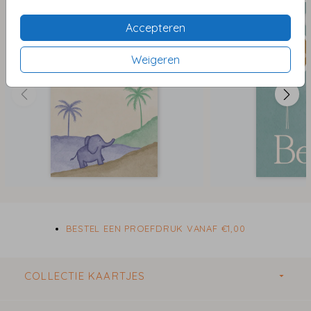
De labels worden gedrukt op glad stevig karton en
Accepteren
kunnen naar wens worden afgewerkt met
foliedruk
of
hoogglans
. Het labeltje heeft een afmeting van 30 x
Weigeren
50mm en worden per 18 stuks gedrukt. Elk label heeft
een vooraf gestanst gaatje, zodat deze met een koord
of lintje bevestigd kunnen worden.
Via de handige editor kun je de stickers naar wens
personaliseren.
Ben je op zoek naar bijpassende stickers voor
doopsuiker of traktaties? Neem dan
hier
een kijkje voor
BESTEL EEN PROEFDRUK VANAF €1,00
de mogelijkheden.
COLLECTIE KAARTJES