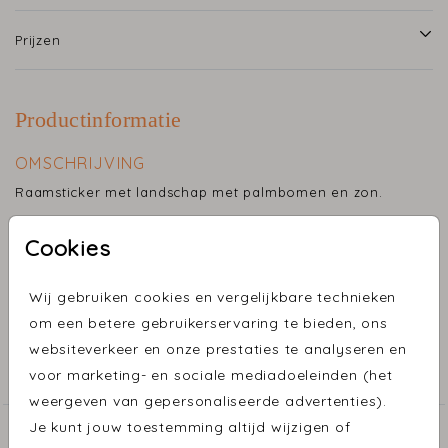
Prijzen
Productinformatie
OMSCHRIJVING
Raamsticker met landschap met palmbomen en zon.
Cookies
Met deze mooie geboorteaankondiging laat je de hele
buurt zien dat je kindje geboren is! De sticker zestig je
Toon meer
eenvoudig aan de binnenkant van het raam.
Wij gebruiken cookies en vergelijkbare technieken
- Je past de sticker gemakkelijk zelf aan in de editor. -
om een betere gebruikerservaring te bieden, ons
COLLECTIE
Eenvoudig te bevestigen en weer te verwijderen. - Folie
websiteverkeer en onze prestaties te analyseren en
is niet mogelijk op de sticker.
voor marketing- en sociale mediadoeleinden (het
Raamsticker
weergeven van gepersonaliseerde advertenties).
Het geboortebord wordt los van de geboortekaartjes
Je kunt jouw toestemming altijd wijzigen of
ONTDEK MEER MOOIE ONTWERPEN