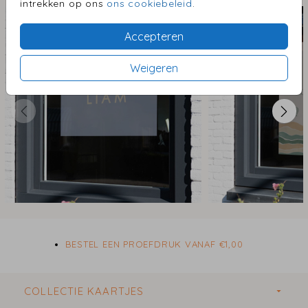
geleverd en in 3 tot 4 werkdagen (ma-vr) bezorgd.
intrekken op ons
ons cookiebeleid
.
Accepteren
Weigeren
BESTEL EEN PROEFDRUK VANAF €1,00
COLLECTIE KAARTJES