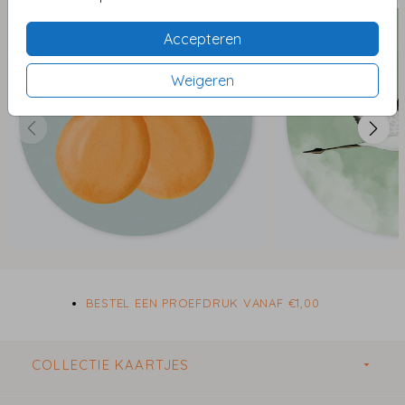
vormt.
Accepteren
De sluitstickers worden gedrukt op mat stickervel en
Weigeren
kunnen naar wens worden afgewerkt met
foliedruk
of
hoogglans
. De stickers zijn verkrijgbaar in de formaten:
ø 35 mm - 25 stuks per vel
ø 44 mm - 20 stuks per vel
ø 59 mm - 12 stuks per vel
ø 83 mm - 6 stuks per vel
Het formaat
ø 35 mm
is perfect om te gebruiken als
sluitzegel op de achterkant van een envelop en geven
ze nét dat extra’s aan je post. Via de handige editor
BESTEL EEN PROEFDRUK VANAF €1,00
kun je de stickers naar wens personaliseren.
Ben je op zoek naar bijpassende stickers of labels voor
COLLECTIE KAARTJES
doopsuiker in stijl? Neem dan
hier
een kijkje voor de