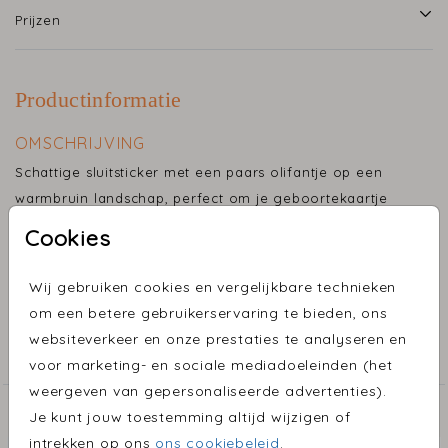
Prijzen
Productinformatie
OMSCHRIJVING
Schattige sluitsticker met een paars olifantje op een
warmbruin landschap, perfect om je geboortekaartje
mooi mee af te sluiten.
Cookies
Toon meer
Maak je geboortekaartje helemaal af met een
Wij gebruiken cookies en vergelijkbare technieken
bijpassende sluitsticker. Onze sluitstickers zijn niet
om een betere gebruikerservaring te bieden, ons
COLLECTIE
alleen een stijlvolle toevoeging, maar ook een
websiteverkeer en onze prestaties te analyseren en
praktische manier om je envelop mee te sluiten.
Sluitzegels
voor marketing- en sociale mediadoeleinden (het
weergeven van gepersonaliseerde advertenties).
Voor elk geboortekaartje kan er een persoonlijke
ONTDEK MEER MOOIE ONTWERPEN
Je kunt jouw toestemming altijd wijzigen of
sluitzegel ontworpen worden, zodat alles één geheel
intrekken op ons
ons cookiebeleid
.
Sluitsticker
Sluits