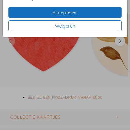
De sluitstickers worden gedrukt op mat stickervel en
Accepteren
kunnen naar wens worden afgewerkt met
foliedruk
of
Weigeren
hoogglans
. De stickers zijn verkrijgbaar in de formaten:
ø 35 mm - 25 stuks per vel
ø 44 mm - 20 stuks per vel
ø 59 mm - 12 stuks per vel
ø 83 mm - 6 stuks per vel
Het formaat
ø 35 mm
is perfect om te gebruiken als
sluitzegel op de achterkant van een envelop en geven
ze nét dat extra’s aan je post. Via de handige editor
kun je de stickers naar wens personaliseren.
BESTEL EEN PROEFDRUK VANAF €1,00
Ben je op zoek naar bijpassende stickers of labels voor
doopsuiker in stijl? Neem dan
hier
een kijkje voor de
COLLECTIE KAARTJES
mogelijkheden.