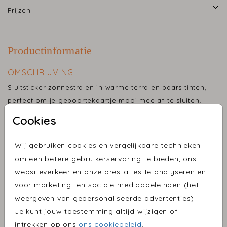
Prijzen
Productinformatie
OMSCHRIJVING
Sluitsticker zonnestralen in warme terra en paars tinten,
perfect om je geboortekaartje mooi mee af te sluiten.
Cookies
Maak je geboortekaartje helemaal af met een
Toon meer
bijpassende sluitsticker. Onze sluitstickers zijn niet
Wij gebruiken cookies en vergelijkbare technieken
alleen een stijlvolle toevoeging, maar ook een
om een betere gebruikerservaring te bieden, ons
COLLECTIE
praktische manier om je envelop mee te sluiten.
websiteverkeer en onze prestaties te analyseren en
Sluitzegels
voor marketing- en sociale mediadoeleinden (het
Voor elk geboortekaartje kan er een persoonlijke
weergeven van gepersonaliseerde advertenties).
sluitzegel ontworpen worden, zodat alles één geheel
ONTDEK MEER MOOIE ONTWERPEN
Je kunt jouw toestemming altijd wijzigen of
vormt.
intrekken op ons
ons cookiebeleid
.
Sluitsticker
Sluits