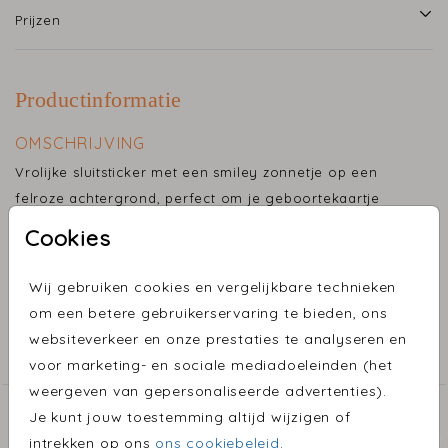
Prijzen
Productinformatie
OMSCHRIJVING
Vrolijke sluitsticker met een smiley zonnetje op een
felroze achtergrond, perfect om je geboortekaartje
mooi mee af te sluiten.
Cookies
Toon meer
Maak je geboortekaartje helemaal af met een
Wij gebruiken cookies en vergelijkbare technieken
bijpassende sluitsticker. Onze sluitstickers zijn niet
om een betere gebruikerservaring te bieden, ons
COLLECTIE
alleen een stijlvolle toevoeging, maar ook een
websiteverkeer en onze prestaties te analyseren en
praktische manier om je envelop mee te sluiten.
Sluitzegels
voor marketing- en sociale mediadoeleinden (het
weergeven van gepersonaliseerde advertenties).
Voor elk geboortekaartje kan er een persoonlijke
ONTDEK MEER MOOIE ONTWERPEN
Je kunt jouw toestemming altijd wijzigen of
sluitzegel ontworpen worden, zodat alles één geheel
intrekken op ons
ons cookiebeleid
.
Sluitsticker
Sluits