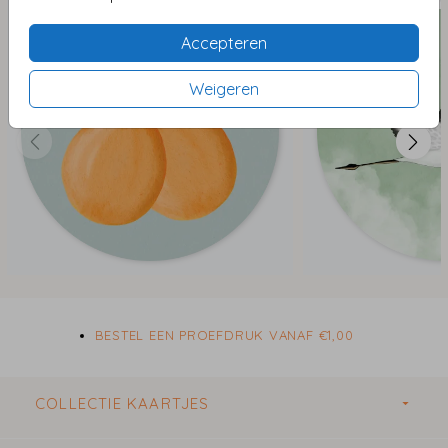
vormt.
Accepteren
De sluitstickers worden gedrukt op mat stickervel en
Weigeren
kunnen naar wens worden afgewerkt met
foliedruk
of
hoogglans
. De stickers zijn verkrijgbaar in de formaten:
ø 35 mm - 25 stuks per vel
ø 44 mm - 20 stuks per vel
ø 59 mm - 12 stuks per vel
ø 83 mm - 6 stuks per vel
Het formaat
ø 35 mm
is perfect om te gebruiken als
sluitzegel op de achterkant van een envelop en geven
ze nét dat extra’s aan je post. Via de handige editor
BESTEL EEN PROEFDRUK VANAF €1,00
kun je de stickers naar wens personaliseren.
Ben je op zoek naar bijpassende stickers of labels voor
COLLECTIE KAARTJES
doopsuiker in stijl? Neem dan
hier
een kijkje voor de