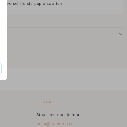
uit verschillende papiersoorten
CONTACT
Stuur een mailtje naar:
hello@bomundi.co