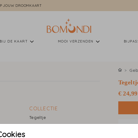
P JOUW DROOMKAART
BIJ DE KAART
MOOI VERZENDEN
BIJPA
Geb
Tegelt
€ 24,99
COLLECTIE
Tegeltje
•
Papier
Cookies
•
Gratis