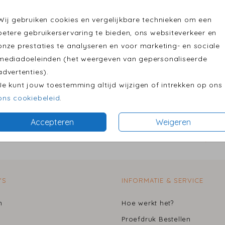
•
Keuze 
Tegeltje 15x15 cm
Wij gebruiken cookies en vergelijkbare technieken om een
betere gebruikerservaring te bieden, ons websiteverkeer en
onze prestaties te analyseren en voor marketing- en sociale
mediadoeleinden (het weergeven van gepersonaliseerde
Prijzen
advertenties).
Je kunt jouw toestemming altijd wijzigen of intrekken op ons
ons cookiebeleid
.
Accepteren
Weigeren
BESTEL GEMAKKELIJK JE EERSTE PROEFDRUK VANAF € 2,50
'S
INFORMATIE & SERVICE
n
Hoe werkt het?
Proefdruk Bestellen