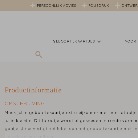
PERSOONLIJK ADVIES
FOLIEDRUK
ONTWER
GEBOORTEKAARTJES
VOOR 
Productinformatie
OMSCHRIJVING
Maak jullie geboortekaartje extra bijzonder met een fotootje
jullie kleintje. Dit fotootje wordt uitgesneden in ronde vorm 
gaatje. Je bevestigt het label aan het geboortekaartje met e
touwtje of een splitpen.