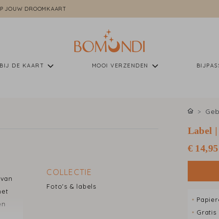
P JOUW DROOMKAART
BIJ DE KAART
MOOI VERZENDEN
BIJPA
Geb
Label |
€ 14,95
COLLECTIE
 van
Foto's & labels
met
•
Papier
en
•
Gratis