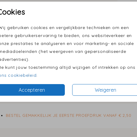
•
Keuze 
Cookies
Wij gebruiken cookies en vergelijkbare technieken om een
vel.
betere gebruikerservaring te bieden, ons websiteverkeer en
fotolabel
fotolabel
Prijzen
onze prestaties te analyseren en voor marketing- en sociale
mediadoeleinden (het weergeven van gepersonaliseerde
advertenties).
Je kunt jouw toestemming altijd wijzigen of intrekken op ons
ons cookiebeleid
.
Accepteren
Weigeren
BESTEL GEMAKKELIJK JE EERSTE PROEFDRUK VANAF € 2,50