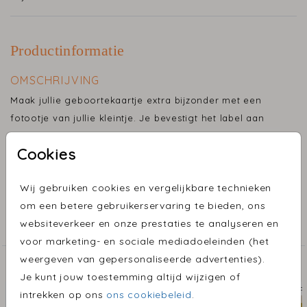
Productinformatie
OMSCHRIJVING
Maak jullie geboortekaartje extra bijzonder met een
fotootje van jullie kleintje. Je bevestigt het label aan
het geboortekaartje met een paperclip.
Cookies
Toon meer
De foto's worden per 16 stuks gedrukt, op glad karton.
Wij gebruiken cookies en vergelijkbare technieken
COLLECTIE
om een betere gebruikerservaring te bieden, ons
Het is mogelijk om folie toe te passen, meerprijs is €
websiteverkeer en onze prestaties te analyseren en
1,50 per vel.
Foto's & labels
voor marketing- en sociale mediadoeleinden (het
weergeven van gepersonaliseerde advertenties).
ONTDEK MEER MOOIE ONTWERPEN
Je kunt jouw toestemming altijd wijzigen of
fotolabel
foto
intrekken op ons
ons cookiebeleid
.