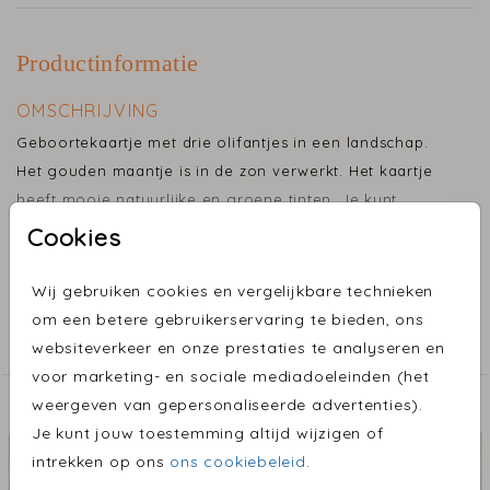
Productinformatie
OMSCHRIJVING
Geboortekaartje met drie olifantjes in een landschap.
Het gouden maantje is in de zon verwerkt. Het kaartje
heeft mooie natuurlijke en groene tinten. Je kunt
gemakkelijk zelf een olifantje toevoegen.
Cookies
Toon meer
Wij gebruiken cookies en vergelijkbare technieken
COLLECTIE
om een betere gebruikerservaring te bieden, ons
Geboortekaartjes
websiteverkeer en onze prestaties te analyseren en
voor marketing- en sociale mediadoeleinden (het
weergeven van gepersonaliseerde advertenties).
ONTDEK MEER MOOIE ONTWERPEN
Je kunt jouw toestemming altijd wijzigen of
intrekken op ons
ons cookiebeleid
.