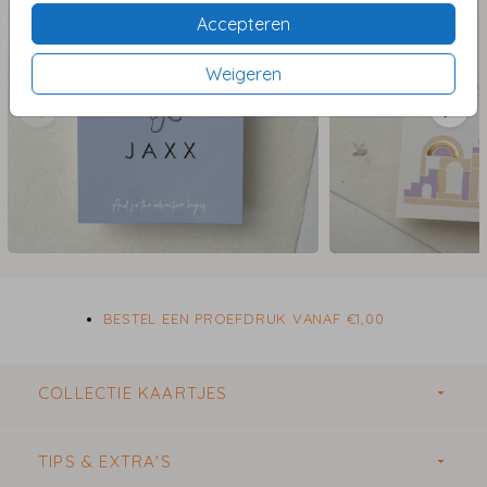
Accepteren
Weigeren
BESTEL EEN PROEFDRUK VANAF €1,00
COLLECTIE KAARTJES
TIPS & EXTRA'S