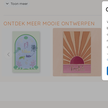
Toon meer
De waterverf stijl komt mooi uit op linnen papier.
ONTDEK MEER MOOIE ONTWERPEN