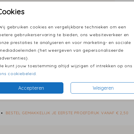
Cookies
Wij gebruiken cookies en vergelijkbare technieken om een
Formaten
betere gebruikerservaring te bieden, ons websiteverkeer en
onze prestaties te analyseren en voor marketing- en sociale
mediadoeleinden (het weergeven van gepersonaliseerde
advertenties).
Je kunt jouw toestemming altijd wijzigen of intrekken op ons
ons cookiebeleid
.
Accepteren
Weigeren
BESTEL GEMAKKELIJK JE EERSTE PROEFDRUK VANAF € 2,50