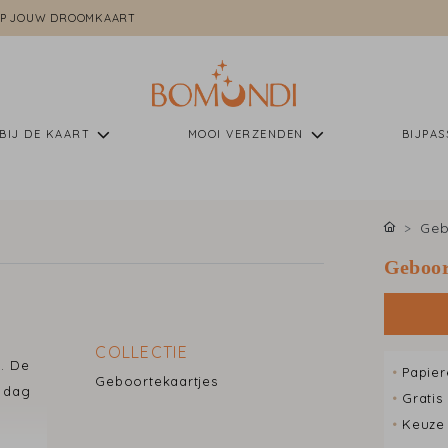
P JOUW DROOMKAART
BIJ DE KAART
MOOI VERZENDEN
BIJPA
Geb
Geboor
COLLECTIE
. De
•
Papier
Geboortekaartjes
e dag
•
Gratis
•
Keuze 