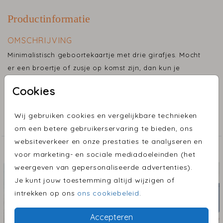
Productinformatie
OMSCHRIJVING
Minimalistisch geboortekaartje met drie girafjes. Mocht
er een broertje of zusje op komst zijn, dan kun je
gemakkelijk zelf een girafje toevoegen.
Cookies
COLLECTIE
Wij gebruiken cookies en vergelijkbare technieken
Geboortekaartjes
om een betere gebruikerservaring te bieden, ons
websiteverkeer en onze prestaties te analyseren en
ONTDEK MEER MOOIE ONTWERPEN
voor marketing- en sociale mediadoeleinden (het
weergeven van gepersonaliseerde advertenties).
Je kunt jouw toestemming altijd wijzigen of
intrekken op ons
ons cookiebeleid
.
Accepteren