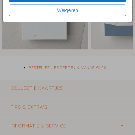
Weigeren
BESTEL EEN PROEFDRUK VANAF €1,00
COLLECTIE KAARTJES
TIPS & EXTRA'S
INFORMATIE & SERVICE