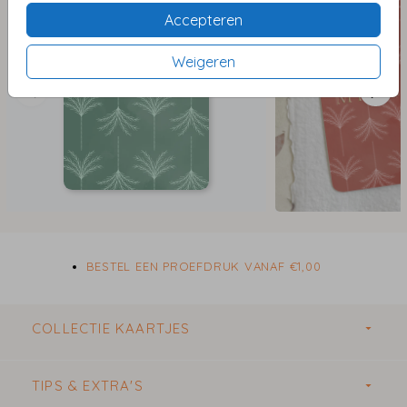
Accepteren
Weigeren
BESTEL EEN PROEFDRUK VANAF €1,00
COLLECTIE KAARTJES
TIPS & EXTRA'S