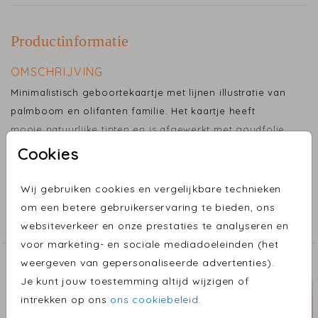
Productinformatie
OMSCHRIJVING
Minimalistisch geboortekaartje met lijnen illustratie van
palmboom en olifanten familie. Het kaartje heeft
mooie natuurlijke tinten en is afgewerkt met goudfolie.
De waterverf accenten komen super mooi uit op linnen
Cookies
Toon meer
papier.
Wij gebruiken cookies en vergelijkbare technieken
COLLECTIE
om een betere gebruikerservaring te bieden, ons
Geboortekaartjes
websiteverkeer en onze prestaties te analyseren en
voor marketing- en sociale mediadoeleinden (het
weergeven van gepersonaliseerde advertenties).
ONTDEK MEER MOOIE ONTWERPEN
Je kunt jouw toestemming altijd wijzigen of
intrekken op ons
ons cookiebeleid
.