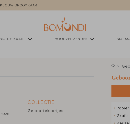
P JOUW DROOMKAART
BIJ DE KAART
MOOI VERZENDEN
BIJPA
Geb
Geboor
COLLECTIE
•
Papier
Geboortekaartjes
 roze
•
Gratis
•
Keuze 