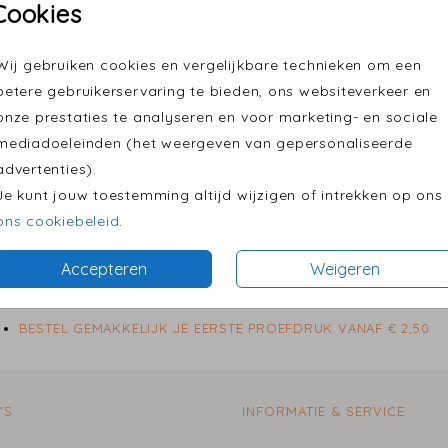
Cookies
Wij gebruiken cookies en vergelijkbare technieken om een
betere gebruikerservaring te bieden, ons websiteverkeer en
Formaten
onze prestaties te analyseren en voor marketing- en sociale
mediadoeleinden (het weergeven van gepersonaliseerde
advertenties).
Je kunt jouw toestemming altijd wijzigen of intrekken op ons
ons cookiebeleid
.
Accepteren
Weigeren
BESTEL GEMAKKELIJK JE EERSTE PROEFDRUK VANAF € 2,50
'S
INFORMATIE & SERVICE