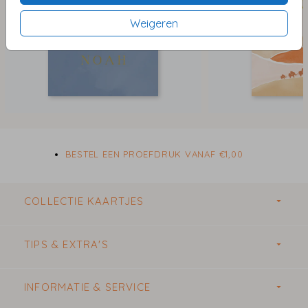
Weigeren
BESTEL EEN PROEFDRUK VANAF €1,00
COLLECTIE KAARTJES
TIPS & EXTRA'S
INFORMATIE & SERVICE