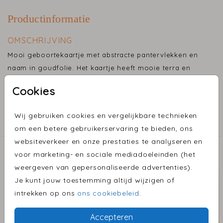
Productinformatie
OMSCHRIJVING
Mooi geboortekaartje met abstracte pantervlekken en
naam in goudfolie. Het kaartje heeft mooie terra en
rode tinten.
Cookies
COLLECTIE
Wij gebruiken cookies en vergelijkbare technieken
Geboortekaartjes
om een betere gebruikerservaring te bieden, ons
websiteverkeer en onze prestaties te analyseren en
ONTDEK MEER MOOIE ONTWERPEN
voor marketing- en sociale mediadoeleinden (het
weergeven van gepersonaliseerde advertenties).
Je kunt jouw toestemming altijd wijzigen of
intrekken op ons
ons cookiebeleid
.
Accepteren