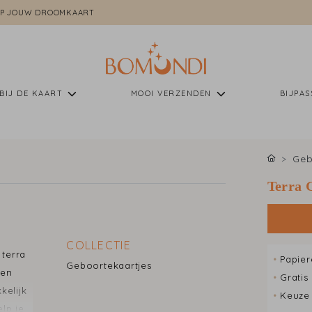
P JOUW DROOMKAART
BIJ DE KAART
MOOI VERZENDEN
BIJPA
Geb
Terra 
COLLECTIE
terra
•
Papier
Geboortekaartjes
 en
•
Gratis
kelijk
•
Keuze 
elp je