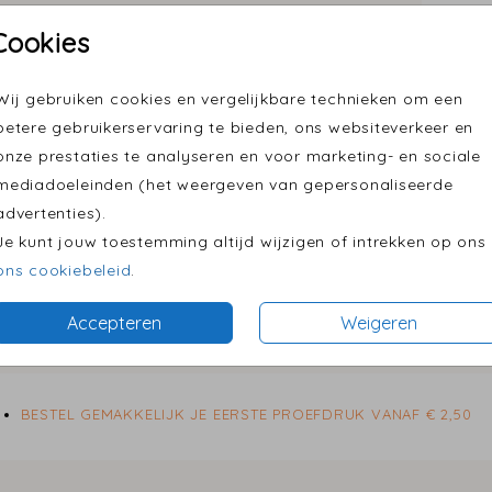
Cookies
Wij gebruiken cookies en vergelijkbare technieken om een
Formaten
betere gebruikerservaring te bieden, ons websiteverkeer en
onze prestaties te analyseren en voor marketing- en sociale
mediadoeleinden (het weergeven van gepersonaliseerde
advertenties).
Je kunt jouw toestemming altijd wijzigen of intrekken op ons
ons cookiebeleid
.
Accepteren
Weigeren
BESTEL GEMAKKELIJK JE EERSTE PROEFDRUK VANAF € 2,50