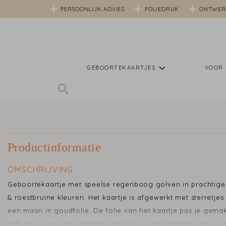
PERSOONLIJK ADVIES
FOLIEDRUK
ONTWER
GEBOORTEKAARTJES
VOOR 
Productinformatie
OMSCHRIJVING
Geboortekaartje met speelse regenboog golven in prachtige 
& roestbruine kleuren. Het kaartje is afgewerkt met sterretjes
een maan in goudfolie. De folie van het kaartje pas je gemak
zelf aan. Liever een andere kleur? Stuur een berichtje en ik h