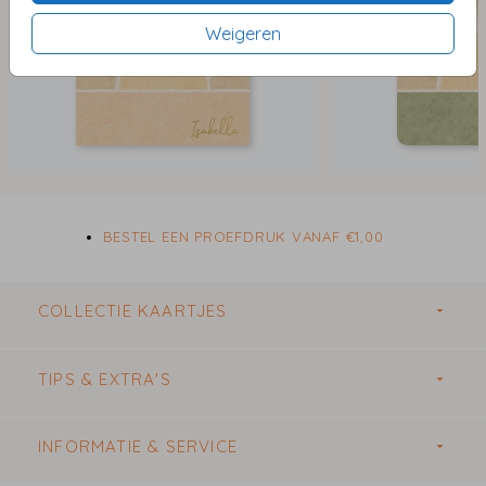
Weigeren
BESTEL EEN PROEFDRUK VANAF €1,00
COLLECTIE KAARTJES
TIPS & EXTRA'S
INFORMATIE & SERVICE