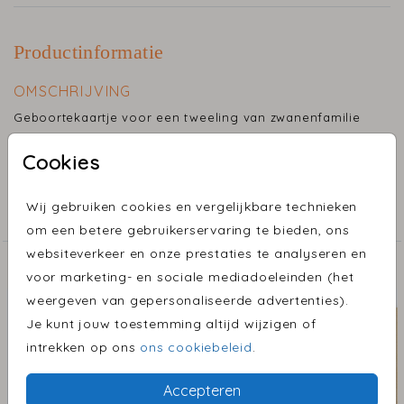
Productinformatie
OMSCHRIJVING
Geboortekaartje voor een tweeling van zwanenfamilie
in een mooie groene kleur met de namen in goudfolie.
Cookies
COLLECTIE
Wij gebruiken cookies en vergelijkbare technieken
Geboortekaartjes
om een betere gebruikerservaring te bieden, ons
websiteverkeer en onze prestaties te analyseren en
ONTDEK MEER MOOIE ONTWERPEN
voor marketing- en sociale mediadoeleinden (het
weergeven van gepersonaliseerde advertenties).
Je kunt jouw toestemming altijd wijzigen of
intrekken op ons
ons cookiebeleid
.
Accepteren