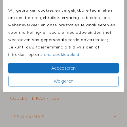
Biotop 15,6 X 22
Wij gebruiken cookies en vergelijkbare technieken
Aantal
x 1
Prijs:
€ 0,50
om een betere gebruikerservaring te bieden, ons
websiteverkeer en onze prestaties te analyseren en
voor marketing- en sociale mediadoeleinden (het
weergeven van gepersonaliseerde advertenties).
Omschrijving
Je kunt jouw toestemming altijd wijzigen of
biotop 15,6 x 22
intrekken op ons
ons cookiebeleid
.
Prijs:
€ 0,50
per 1
Accepteren
BESTEL EEN PROEFDRUK VANAF €1,00
Weigeren
COLLECTIE KAARTJES
TIPS & EXTRA'S