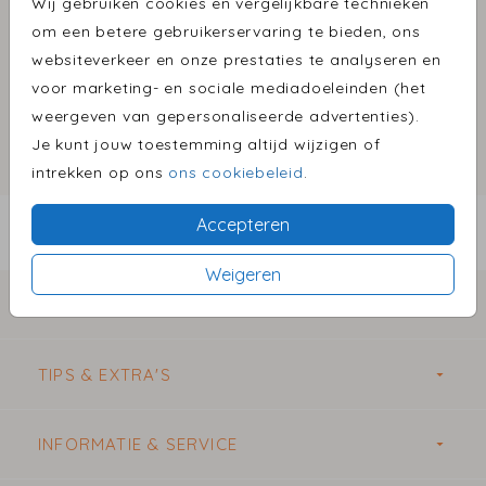
Wij gebruiken cookies en vergelijkbare technieken
om een betere gebruikerservaring te bieden, ons
websiteverkeer en onze prestaties te analyseren en
voor marketing- en sociale mediadoeleinden (het
Omschrijving
weergeven van gepersonaliseerde advertenties).
naturel (recycled) 22 x 11
Je kunt jouw toestemming altijd wijzigen of
intrekken op ons
ons cookiebeleid
.
Prijs:
€ 0,45
per 1
Accepteren
BESTEL EEN PROEFDRUK VANAF €1,00
Weigeren
COLLECTIE KAARTJES
TIPS & EXTRA'S
INFORMATIE & SERVICE