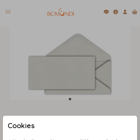
Naturel (recycled) 22 X 11
Cookies
Aantal
x 1
Prijs:
€ 0,45