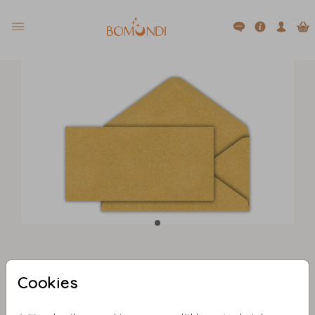
Goud 22 X 11
Cookies
Aantal
x 1
Prijs:
€ 0,69