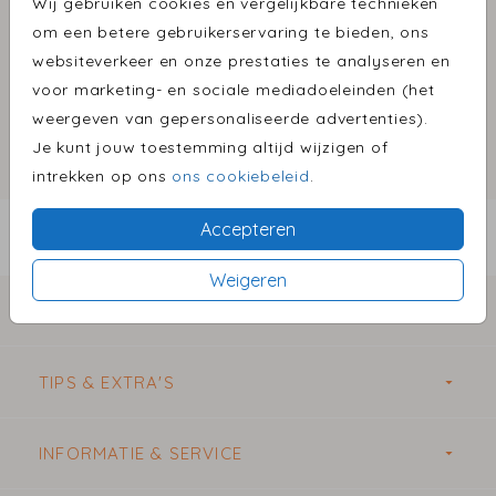
Wij gebruiken cookies en vergelijkbare technieken
om een betere gebruikerservaring te bieden, ons
websiteverkeer en onze prestaties te analyseren en
voor marketing- en sociale mediadoeleinden (het
Omschrijving
weergeven van gepersonaliseerde advertenties).
goud 22 x 11
Je kunt jouw toestemming altijd wijzigen of
intrekken op ons
ons cookiebeleid
.
Prijs:
€ 0,69
per 1
Accepteren
BESTEL EEN PROEFDRUK VANAF €1,00
Weigeren
COLLECTIE KAARTJES
TIPS & EXTRA'S
INFORMATIE & SERVICE