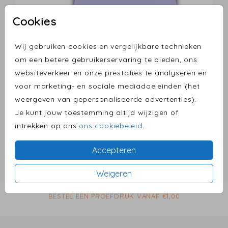
Cookies
Wij gebruiken cookies en vergelijkbare technieken
Lavendel 16 X 16
om een betere gebruikerservaring te bieden, ons
websiteverkeer en onze prestaties te analyseren en
Helaas is dit product tijdelijk uitverkocht!
voor marketing- en sociale mediadoeleinden (het
weergeven van gepersonaliseerde advertenties).
Heb je vragen? Neem dan contact met ons op.
Je kunt jouw toestemming altijd wijzigen of
intrekken op ons
ons cookiebeleid
.
Omschrijving
Accepteren
lavendel 16 x 16
Prijs:
€ 0,45
Weigeren
per 1
BESTEL EEN PROEFDRUK VANAF €1,00