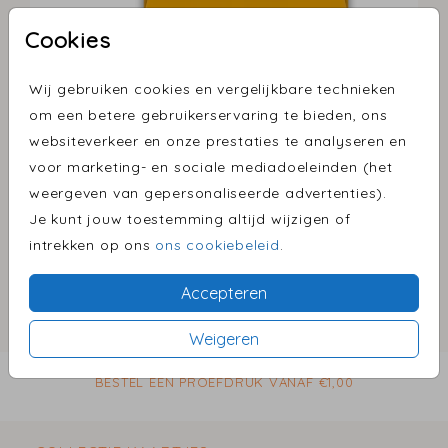
Cookies
Wij gebruiken cookies en vergelijkbare technieken
Oker 14 X 14
om een betere gebruikerservaring te bieden, ons
websiteverkeer en onze prestaties te analyseren en
Aantal
x 1
Prijs:
€ 0,45
voor marketing- en sociale mediadoeleinden (het
weergeven van gepersonaliseerde advertenties).
Je kunt jouw toestemming altijd wijzigen of
intrekken op ons
ons cookiebeleid
.
Omschrijving
oker 14 x 14
Accepteren
Prijs:
€ 0,45
Weigeren
per 1
BESTEL EEN PROEFDRUK VANAF €1,00