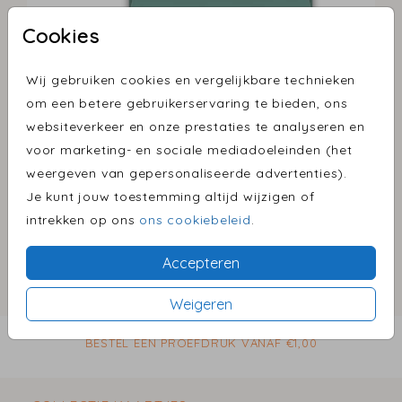
Cookies
Wij gebruiken cookies en vergelijkbare technieken
Petrol 12 X 12
om een betere gebruikerservaring te bieden, ons
websiteverkeer en onze prestaties te analyseren en
Aantal
x 1
Prijs:
€ 0,45
voor marketing- en sociale mediadoeleinden (het
weergeven van gepersonaliseerde advertenties).
Je kunt jouw toestemming altijd wijzigen of
intrekken op ons
ons cookiebeleid
.
Omschrijving
petrol 12 x 12
Accepteren
Prijs:
€ 0,45
Weigeren
per 1
BESTEL EEN PROEFDRUK VANAF €1,00