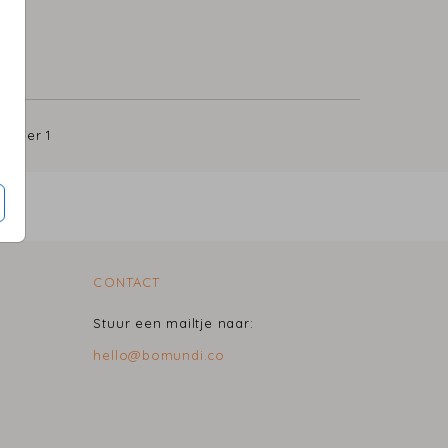
5
per 1
CONTACT
Stuur een mailtje naar:
hello@bomundi.co