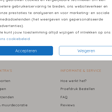
betere gebruikerservaring te bieden, ons websiteverkeer en
onze prestaties te analyseren en voor marketing- en sociale
mediadoeleinden (het weergeven van gepersonaliseerde
advertenties).
Je kunt jouw toestemming altijd wijzigen of intrekken op ons
Prijs:
€ 0,4
ons cookiebeleid
.
Accepteren
Weigeren
BESTEL GEMAKKELIJK JE EERSTE PROEFDRUK VANAF € 2,50
EXTRA'S
INFORMATIE & SERVICE
oort
en
Hoe werkt het?
ppen
Proefdruk Bestellen
rzenden
FAQ
 muurdecoratie
Reviews