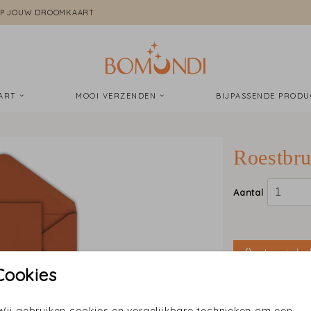
P JOUW DROOMKAART
AART
MOOI VERZENDEN
BIJPASSENDE PROD
Roestbru
Aantal
In wink
Cookies
Wij gebruiken cookies en vergelijkbare technieken om een