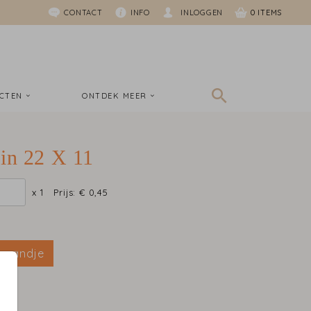
CONTACT
INFO
INLOGGEN
0
UCTEN
ONTDEK MEER
in 22 X 11
x 1
Prijs:
€ 0,45
elmandje