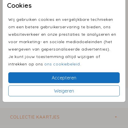
Cookies
Wit 12,5 X 14
Wij gebruiken cookies en vergelijkbare technieken
om een betere gebruikerservaring te bieden, ons
websiteverkeer en onze prestaties te analyseren en
Aantal
x 1
Prijs:
€ 0,35
voor marketing- en sociale mediadoeleinden (het
weergeven van gepersonaliseerde advertenties).
Je kunt jouw toestemming altijd wijzigen of
Omschrijving
intrekken op ons
ons cookiebeleid
.
wit 12,5 x 14
Accepteren
Prijs:
€ 0,35
per 1
Weigeren
BESTEL EEN PROEFDRUK VANAF €1,00
COLLECTIE KAARTJES