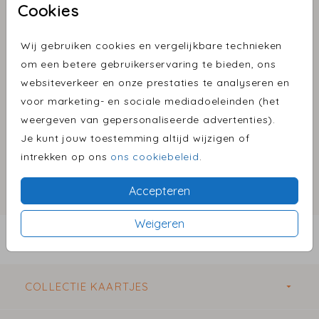
Druppelvormige,
Cookies
roségouden paperclips (25)
Wij gebruiken cookies en vergelijkbare technieken
Aantal
x 25 paperclips
Prijs:
€ 5,50
om een betere gebruikerservaring te bieden, ons
websiteverkeer en onze prestaties te analyseren en
voor marketing- en sociale mediadoeleinden (het
weergeven van gepersonaliseerde advertenties).
Omschrijving
Je kunt jouw toestemming altijd wijzigen of
Druppelvormige, roségouden paperclips (25
intrekken op ons
ons cookiebeleid
.
stuks). Formaat: 1,5 cm (breedte) x 2,7 cm (lengte).
Accepteren
Prijs:
€ 5,50
per 25 paperclips
Weigeren
BESTEL EEN PROEFDRUK VANAF €1,00
COLLECTIE KAARTJES