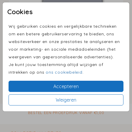
Cookies
Wij gebruiken cookies en vergelijkbare technieken
Blauwgrijs 14 x 14
om een betere gebruikerservaring te bieden, ons
websiteverkeer en onze prestaties te analyseren en
Aantal
x 1
Prijs:
€ 0,45
voor marketing- en sociale mediadoeleinden (het
weergeven van gepersonaliseerde advertenties).
Je kunt jouw toestemming altijd wijzigen of
intrekken op ons
ons cookiebeleid
.
Omschrijving
blauwgrijs 14 x 14
Accepteren
Prijs:
€ 0,45
Weigeren
per 1
BESTEL EEN PROEFDRUK VANAF €1,00