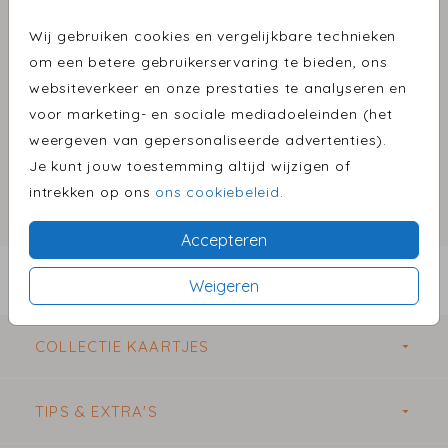
Metallic Bronze 15 x 11
Wij gebruiken cookies en vergelijkbare technieken
Aantal
x 1
Prijs:
€ 0,60
om een betere gebruikerservaring te bieden, ons
websiteverkeer en onze prestaties te analyseren en
voor marketing- en sociale mediadoeleinden (het
weergeven van gepersonaliseerde advertenties).
Omschrijving
Je kunt jouw toestemming altijd wijzigen of
metallic bronze 15 x 11
intrekken op ons
ons cookiebeleid
.
Prijs:
€ 0,60
per 1
Accepteren
BESTEL EEN PROEFDRUK VANAF €1,00
Weigeren
COLLECTIE KAARTJES
TIPS & EXTRA'S