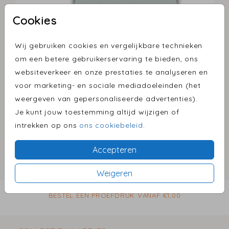
Cookies
Wij gebruiken cookies en vergelijkbare technieken
Sage 14 x 14
om een betere gebruikerservaring te bieden, ons
websiteverkeer en onze prestaties te analyseren en
Aantal
x 1
Prijs:
€ 0,45
voor marketing- en sociale mediadoeleinden (het
weergeven van gepersonaliseerde advertenties).
Je kunt jouw toestemming altijd wijzigen of
intrekken op ons
ons cookiebeleid
.
Omschrijving
sage 14 x 14
Accepteren
Prijs:
€ 0,45
Weigeren
per 1
BESTEL EEN PROEFDRUK VANAF €1,00