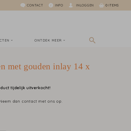
CONTACT
INFO
INLOGGEN
0
UCTEN
ONTDEK MEER
en met gouden inlay 14 x
duct tijdelijk uitverkocht!
 Neem dan contact met ons op.