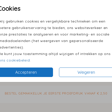
Cookies
Wij gebruiken cookies en vergelijkbare technieken om een
betere gebruikerservaring te bieden, ons websiteverkeer en
onze prestaties te analyseren en voor marketing- en sociale
mediadoeleinden (het weergeven van gepersonaliseerde
advertenties).
Je kunt jouw toestemming altijd wijzigen of intrekken op ons
ons cookiebeleid
.
Accepteren
Weigeren
Prijs:
€ 0,7
BESTEL GEMAKKELIJK JE EERSTE PROEFDRUK VANAF € 2,50