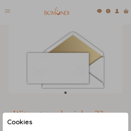
Wit met gouden inlay 22 x
11
Cookies