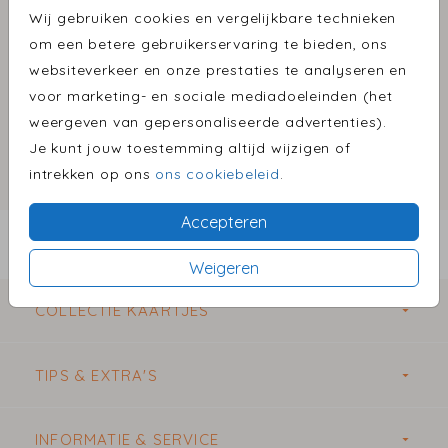
Wij gebruiken cookies en vergelijkbare technieken
Aantal
x 1
Prijs:
€ 0,75
om een betere gebruikerservaring te bieden, ons
websiteverkeer en onze prestaties te analyseren en
voor marketing- en sociale mediadoeleinden (het
weergeven van gepersonaliseerde advertenties).
Omschrijving
Je kunt jouw toestemming altijd wijzigen of
Wit met gouden inlay 22 x 11
intrekken op ons
ons cookiebeleid
.
Prijs:
€ 0,75
per 1
Accepteren
BESTEL EEN PROEFDRUK VANAF €1,00
Weigeren
COLLECTIE KAARTJES
TIPS & EXTRA'S
INFORMATIE & SERVICE