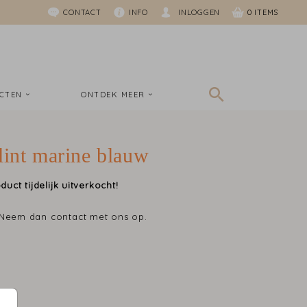
CONTACT
INFO
INLOGGEN
0
UCTEN
ONTDEK MEER
lint marine blauw
duct tijdelijk uitverkocht!
 Neem dan contact met ons op.