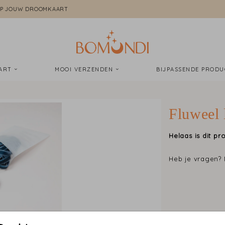
P JOUW DROOMKAART
AART
MOOI VERZENDEN
BIJPASSENDE PROD
Fluweel 
Helaas is dit pro
Heb je vragen?