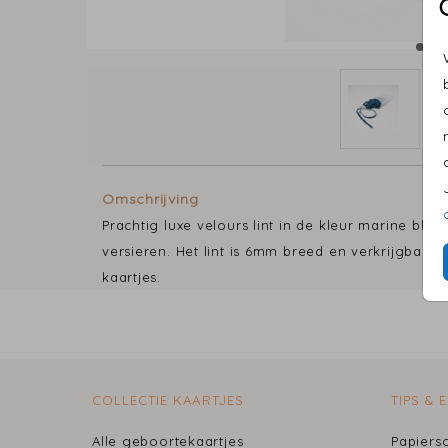
Omschrijving
Prachtig luxe velours lint in de kleur marine bla
versieren. Het lint is 6mm breed en verkrijgbaar
kaartjes.
COLLECTIE KAARTJES
TIPS & 
Alle geboortekaartjes
Papiers