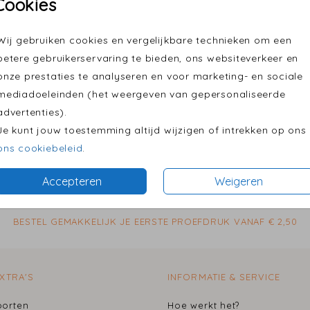
Cookies
Wij gebruiken cookies en vergelijkbare technieken om een
betere gebruikerservaring te bieden, ons websiteverkeer en
onze prestaties te analyseren en voor marketing- en sociale
mediadoeleinden (het weergeven van gepersonaliseerde
advertenties).
Je kunt jouw toestemming altijd wijzigen of intrekken op ons
Prijs:
€ 7,5
ons cookiebeleid
.
uw om je kaartje of pocketfold mee te
 per 10 meter, dat is goed voor ongeveer 25
Accepteren
Weigeren
BESTEL GEMAKKELIJK JE EERSTE PROEFDRUK VANAF € 2,50
EXTRA'S
INFORMATIE & SERVICE
oort
en
Hoe werkt het?