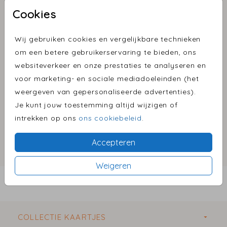
Taupe fluweel lint (10
Cookies
meter)
Wij gebruiken cookies en vergelijkbare technieken
Aantal
x 1 Fluweel lint
Prijs:
€ 7,50
om een betere gebruikerservaring te bieden, ons
websiteverkeer en onze prestaties te analyseren en
voor marketing- en sociale mediadoeleinden (het
weergeven van gepersonaliseerde advertenties).
Omschrijving
Je kunt jouw toestemming altijd wijzigen of
Taupe fluweel lint (10 meter) van 6 mm breed. Het
intrekken op ons
ons cookiebeleid
.
fluweel zit aan één zijde van het lint. Geschikt om
ca. 25 kaarten mee te versieren.
Accepteren
Prijs:
€ 7,50
per 1 Fluweel lint
Weigeren
BESTEL EEN PROEFDRUK VANAF €1,00
COLLECTIE KAARTJES