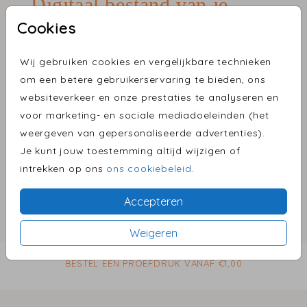
Digitaal bestand van je
ontwerp | € 9,95
Cookies
Aantal
x 1 serviceproducten
Prijs:
Wij gebruiken cookies en vergelijkbare technieken
om een betere gebruikerservaring te bieden, ons
€ 9,95
websiteverkeer en onze prestaties te analyseren en
voor marketing- en sociale mediadoeleinden (het
weergeven van gepersonaliseerde advertenties).
Omschrijving
Je kunt jouw toestemming altijd wijzigen of
Je kunt jouw ontwerp als digitaal bestand
intrekken op ons
ons cookiebeleid
.
bestellen voor € 9,95. Je ontvangt jouw ontwerp
Accepteren
als PNG-bestand per mail, binnen één werkdag.
Prijs:
€ 9,95
Weigeren
per 1 serviceproducten
BESTEL EEN PROEFDRUK VANAF €1,00