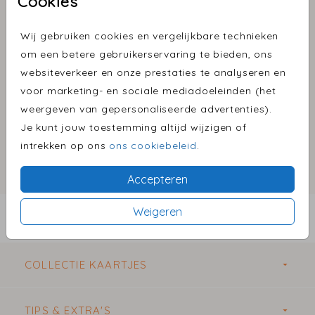
Cookies
Goudfolie sluitzegel
getekend hartje
Wij gebruiken cookies en vergelijkbare technieken
om een betere gebruikerservaring te bieden, ons
Aantal
x 25 zegels
Prijs:
€ 6,50
websiteverkeer en onze prestaties te analyseren en
voor marketing- en sociale mediadoeleinden (het
weergeven van gepersonaliseerde advertenties).
Je kunt jouw toestemming altijd wijzigen of
Omschrijving
intrekken op ons
ons cookiebeleid
.
x
Accepteren
Prijs:
€ 6,50
per 25 zegels
Weigeren
BESTEL EEN PROEFDRUK VANAF €1,00
COLLECTIE KAARTJES
TIPS & EXTRA'S