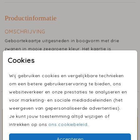
Productinformatie
OMSCHRIJVING
Geboortekaartje uitgesneden in boogvorm met drie
zwanen in mooie zeegroene kleur. Het kaartje is
afgewerkt met gouden sterretjes.
Cookies
COLLECTIE
Wij gebruiken cookies en vergelijkbare technieken
Bijzondere vormen
om een betere gebruikerservaring te bieden, ons
websiteverkeer en onze prestaties te analyseren en
voor marketing- en sociale mediadoeleinden (het
ONTDEK MEER MOOIE ONTWERPEN
weergeven van gepersonaliseerde advertenties).
Je kunt jouw toestemming altijd wijzigen of
intrekken op ons
ons cookiebeleid
.
Accepteren