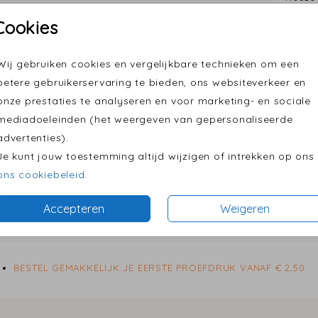
Cookies
Wij gebruiken cookies en vergelijkbare technieken om een
Formaten
betere gebruikerservaring te bieden, ons websiteverkeer en
onze prestaties te analyseren en voor marketing- en sociale
mediadoeleinden (het weergeven van gepersonaliseerde
advertenties).
Je kunt jouw toestemming altijd wijzigen of intrekken op ons
ons cookiebeleid
.
Accepteren
Weigeren
BESTEL GEMAKKELIJK JE EERSTE PROEFDRUK VANAF € 2,50