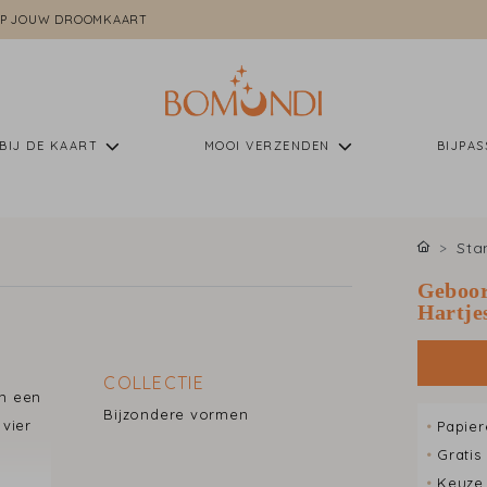
P JOUW DROOMKAART
BIJ DE KAART
MOOI VERZENDEN
BIJPA
Sta
Geboor
Hartje
COLLECTIE
in een
Bijzondere vormen
 vier
•
Papier
n
•
Gratis
•
Keuze 