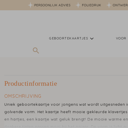
PERSOONLIJK ADVIES
FOLIEDRUK
ONTWER
GEBOORTEKAARTJES
VOOR 
Productinformatie
OMSCHRIJVING
Uniek geboortekaartje voor jongens wat wordt uitgesneden 
golvende vorm. Het kaartje heeft mooie gekleurde klavertjes
en hartjes, een kaartje wat geluk brengt! De mooie warme e
donkere tinten passen mooi bij het najaar. De vorm is licht a-