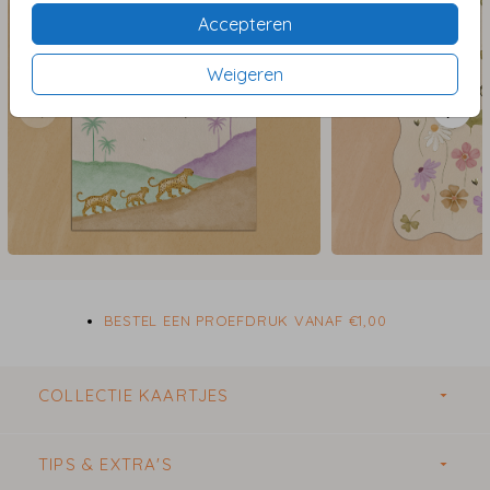
Accepteren
Weigeren
BESTEL EEN PROEFDRUK VANAF €1,00
COLLECTIE KAARTJES
TIPS & EXTRA'S