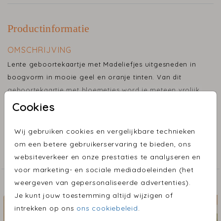
Productinformatie
OMSCHRIJVING
Lente geboortekaartje met Madeliefjes uitgesneden in
boogvorm in mooie geel en oranje tinten. Van dit
geboortekaartje met bloemetjes word je meteen vrolijk.
De bloemetjes en de naam zijn afgewerkt in goudfolie.
Cookies
Toon meer
Wij gebruiken cookies en vergelijkbare technieken
COLLECTIE
om een betere gebruikerservaring te bieden, ons
Bijzondere vormen
websiteverkeer en onze prestaties te analyseren en
voor marketing- en sociale mediadoeleinden (het
weergeven van gepersonaliseerde advertenties).
ONTDEK MEER MOOIE ONTWERPEN
Je kunt jouw toestemming altijd wijzigen of
intrekken op ons
ons cookiebeleid
.