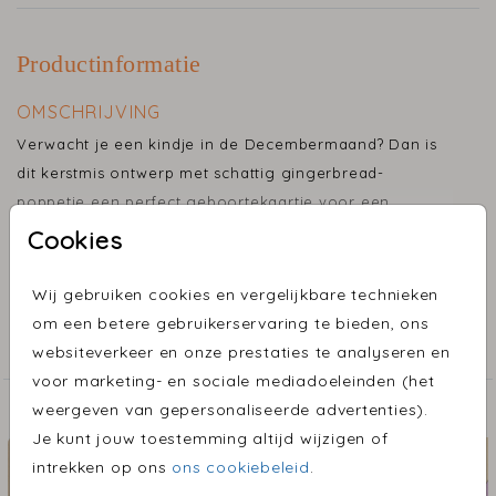
Productinformatie
OMSCHRIJVING
Verwacht je een kindje in de Decembermaand? Dan is
dit kerstmis ontwerp met schattig gingerbread-
poppetje een perfect geboortekaartje voor een
jongen. Het kaartje heeft lichtblauwe en gouden
Cookies
Toon meer
accenten en de strik maakt het een feestelijk geheel.
Het kaartje wordt uitgesneden in een unieke vorm in
Wij gebruiken cookies en vergelijkbare technieken
COLLECTIE
stijl van een strik, wat het kaartje een extra bijzondere
om een betere gebruikerservaring te bieden, ons
uitstraling geeft.
Bijzondere vormen
websiteverkeer en onze prestaties te analyseren en
voor marketing- en sociale mediadoeleinden (het
weergeven van gepersonaliseerde advertenties).
ONTDEK MEER MOOIE ONTWERPEN
Je kunt jouw toestemming altijd wijzigen of
intrekken op ons
ons cookiebeleid
.