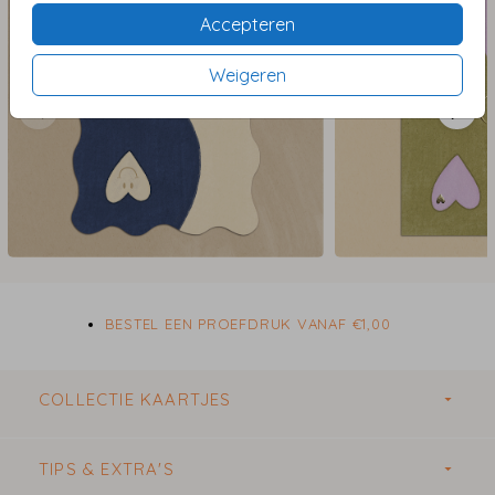
Accepteren
Weigeren
BESTEL EEN PROEFDRUK VANAF €1,00
COLLECTIE KAARTJES
TIPS & EXTRA'S